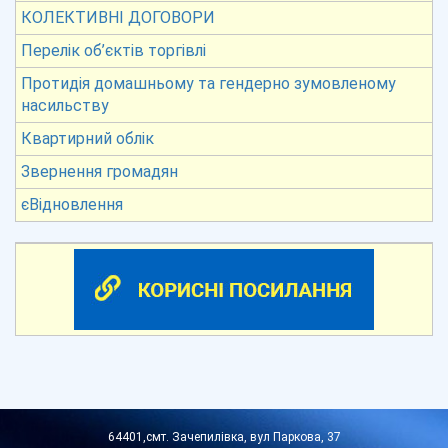
КОЛЕКТИВНІ ДОГОВОРИ
Перелік об’єктів торгівлі
Протидія домашньому та гендерно зумовленому
насильству
Квартирний облік
Звернення громадян
єВідновлення
64401,смт. Зачепилівка, вул Паркова, 37