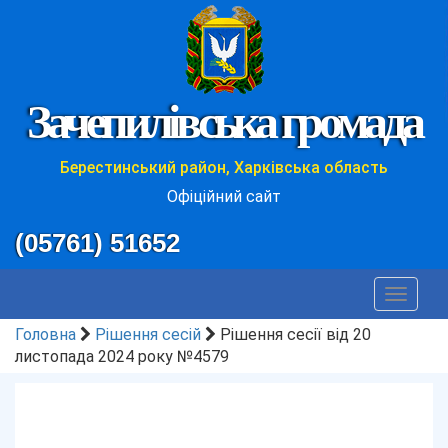
Зачепилівська громада
Берестинський район, Харківська область
Офіційний сайт
(05761) 51652
Toggle
navigat
Головна
Рішення сесій
Рішення сесії від 20
листопада 2024 року №4579