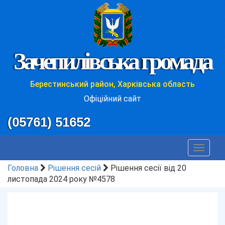
Зачепилівська громада
Берестинський район, Харківська область
Офіційний сайт
(05761) 51652
Toggle
navigat
Головна
Рішення сесій
Рішення сесії від 20
листопада 2024 року №4578