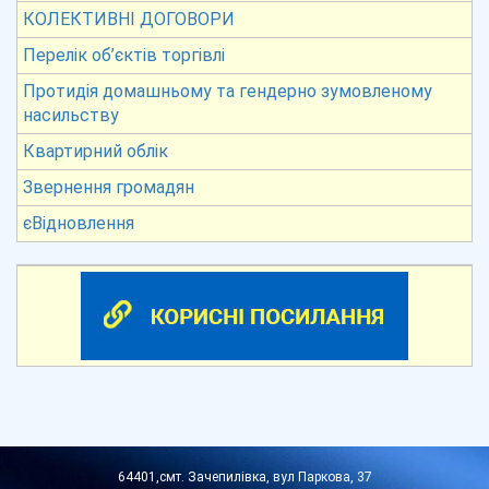
КОЛЕКТИВНІ ДОГОВОРИ
Перелік об’єктів торгівлі
Протидія домашньому та гендерно зумовленому
насильству
Квартирний облік
Звернення громадян
єВідновлення
64401,смт. Зачепилівка, вул Паркова, 37