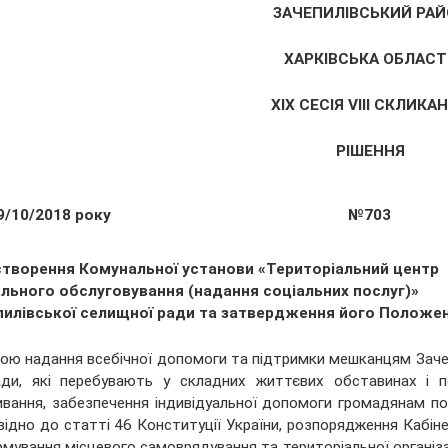
ЗАЧЕПИЛІВСЬКИЙ РАЙ
ХАРКІВСЬКА ОБЛАСТ
ХIX СЕСІЯ VІІI СКЛИКА
РІШЕННЯ
9/10/2018 року
№703
створення Комунальної установи «Територіальний центр
ального обслуговування (надання соціальних послуг)»
пилівської селищної ради та затвердження його Положе
ою надання всебічної допомоги та підтримки мешканцям Зачеп
ади, які перебувають у складних життєвих обставинах і 
вання, забезпечення індивідуальної допомоги громадянам пох
відно до статті 46 Конституції України, розпорядження Кабіне
мування місцевого самоврядування та територіальної організац