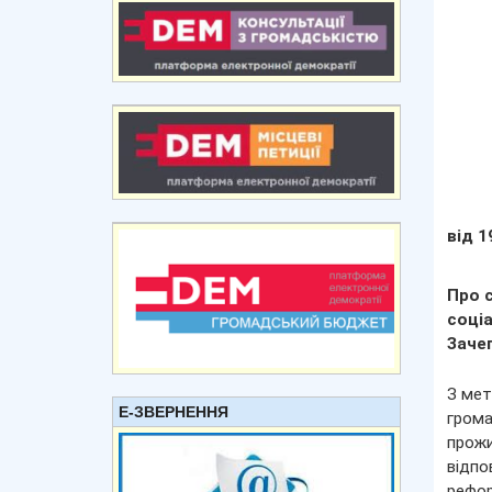
від 1
Про 
соці
Заче
З мет
Е-ЗВЕРНЕННЯ
гром
прожи
відпо
рефор