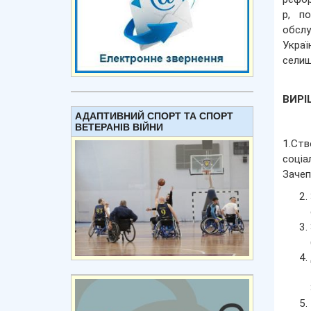
р, по
обслу
Украї
сели
В
АДАПТИВНИЙ СПОРТ ТА СПОРТ
ВЕТЕРАНІВ ВІЙНИ
1.Ств
соціа
Зачеп