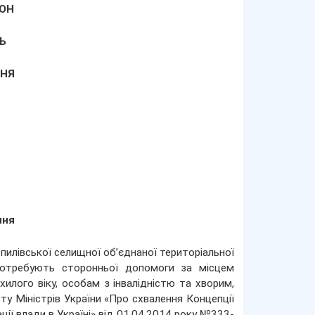
ОН
Ь
ННЯ
ння
илівської селищної об’єднаної територіальної
потребують сторонньої допомоги за місцем
илого віку, особам з інвалідністю та хворим,
ту Міністрів України «Про схвалення Концепції
ії влади в Україні» від 01.04.2014 року №333-