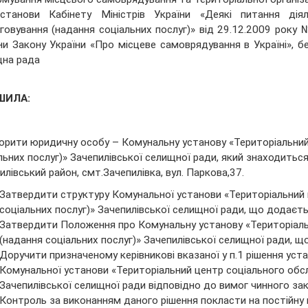
станови Кабінету Міністрів України «Деякі питання діял
говування (надання соціальних послуг)» від 29.12.2009 року
ни Закону України «Про місцеве самоврядування в Україні», бе
щна рада
ИРІШИЛА:
орити юридичну особу – Комунальну установу «Територіальний
льних послуг)» Зачепилівської селищної ради, який знаходитьс
илівський район, смт.Зачепилівка, вул. Паркова,37.
Затвердити структуру Комунальної установи «Територіальний 
соціальних послуг)» Зачепилівської селищної ради, що додаєть
Затвердити Положення про Комунальну установу «Територіаль
(надання соціальних послуг)» Зачепилівської селищної ради, щ
Доручити призначеному керівникові вказаної у п.1 рішення ус
Комунальної установи «Територіальний центр соціального обсл
Зачепилівської селищної ради відповідно до вимог чинного за
Контроль за виконанням даного рішення покласти на постійну 