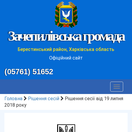
Зачепилівська громада
Берестинський район, Харківська область
Офіційний сайт
(05761) 51652
Toggle
navigat
Головна
Рішення сесій
Рішення сесії від 19 липня
2018 року