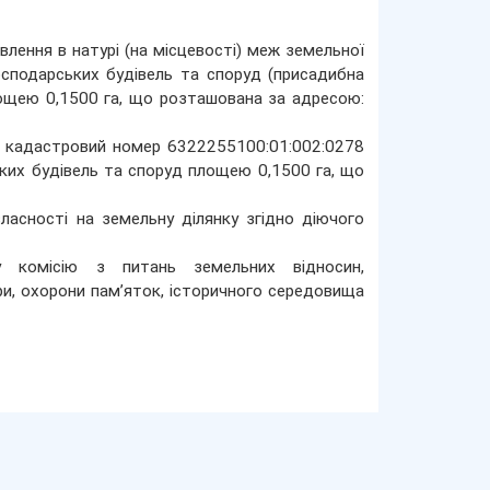
лення в натурі (на місцевості) меж земельної
осподарських будівель та споруд (присадибна
лощею 0,1500 га, що розташована за адресою:
нку: кадастровий номер 6322255100:01:002:0278
ких будівель та споруд площею 0,1500 га, що
власності на земельну ділянку згідно діючого
 комісію з питань земельних відносин,
ури, охорони пам’яток, історичного середовища