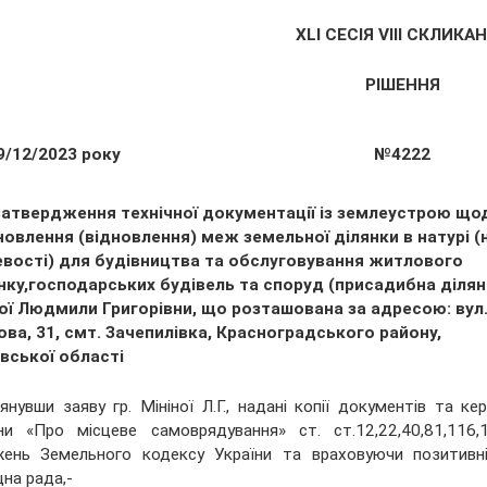
XLІ СЕСІЯ VIII СКЛИКА
РІШЕННЯ
9/12/2023 року
№4222
затвердження технічної документації із землеустрою що
овлення (відновлення) меж земельної ділянки в натурі (
евості) для будівництва та обслуговування житлового
нку,господарських будівель та споруд (присадибна ділянк
ної Людмили Григорівни, що розташована за адресою: вул
ва, 31, смт. Зачепилівка, Красноградського району,
вської області
янувши заяву гр. Мініної Л.Г., надані копії документів та 
ни «Про місцеве самоврядування» ст. ст.12,22,40,81,116,
ень Земельного кодексу України та враховуючи позитивні 
на рада,-