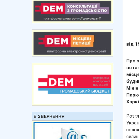
від 1
Про 
встан
місц
буди
Міні
Парко
Харкі
Розгл
Е-ЗВЕРНЕННЯ
Украї
полож
селищ