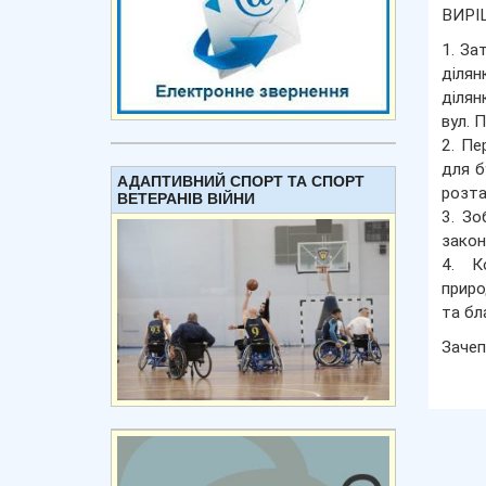
ВИРІ
1. За
ділян
ділян
вул. 
2. Пе
для б
АДАПТИВНИЙ СПОРТ ТА СПОРТ
розта
ВЕТЕРАНІВ ВІЙНИ
3. Зо
закон
4. К
приро
та бла
Зачеп