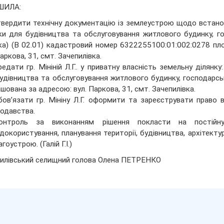
ШИЛА:
твердити технічну документацію із землеустрою щодо встанов
ки для будівництва та обслуговування житлового будинку, г
ка) (В 02.01) кадастровий номер 6322255100:01:002:0278 п
Паркова, 31, смт. Зачепилівка.
редати гр. Мініній Л.Г.. у приватну власність земельну діля
удівництва та обслуговування житлового будинку, господарсь
шована за адресою: вул. Паркова, 31, смт. Зачепилівка.
бов’язати гр. Мініну Л.Г. оформити та зареєструвати право 
одавства.
онтроль за виконанням рішення покласти на постійну
докористування, планування території, будівництва, архітект
гоустрою. (Галій Г.І.)
илівський селищний голова Олена ПЕТРЕНКО