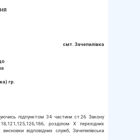
ННЯ
смт. Зачепилівка
до
на
а) гр.
.
керуючись підпунктом 34 частини ст.26 Закону
118,121,125,126,186, розділом Х перехідних
висновки відповідних служб, Зачепилівська