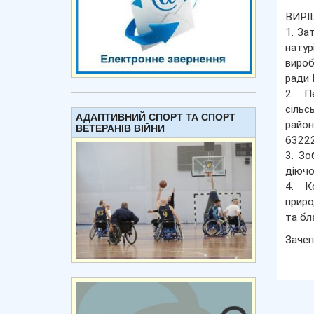
ВИРІ
1. За
натур
вироб
ради 
2. П
сільс
АДАПТИВНИЙ СПОРТ ТА СПОРТ
райо
ВЕТЕРАНІВ ВІЙНИ
63222
3. Зо
діючо
4. К
приро
та бла
Зачеп