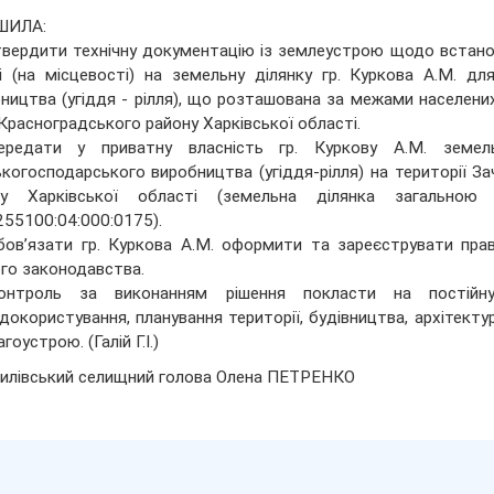
ШИЛА:
твердити технічну документацію із землеустрою щодо встанов
і (на місцевості) на земельну ділянку гр. Куркова А.М. д
ництва (угіддя - рілля), що розташована за межами населених
Красноградського району Харківської області.
ередати у приватну власність гр. Куркову А.М. земел
ькогосподарського виробництва (угіддя-рілля) на території З
ну Харківської області (земельна ділянка загально
55100:04:000:0175).
бов’язати гр. Куркова А.М. оформити та зареєструвати прав
го законодавства.
онтроль за виконанням рішення покласти на постійну
докористування, планування території, будівництва, архітект
гоустрою. (Галій Г.І.)
илівський селищний голова Олена ПЕТРЕНКО