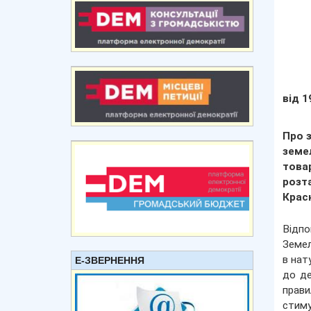
від 1
Про 
земе
това
розт
Крас
Відпо
Земел
в нат
Е-ЗВЕРНЕННЯ
до де
прави
стиму