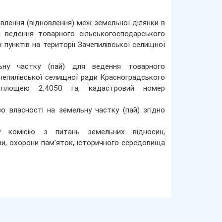
лення (відновлення) меж земельної ділянки в
ля ведення товарного сільськогосподарського
 пунктів на території Зачепилівської селищної
ьну частку (пай) для ведення товарного
ачепилівської селищної ради Красноградського
ю площею 2,4050 га, кадастровий номер
о власності на земельну частку (пай) згідно
 комісію з питань земельних відносин,
ури, охорони пам’яток, історичного середовища