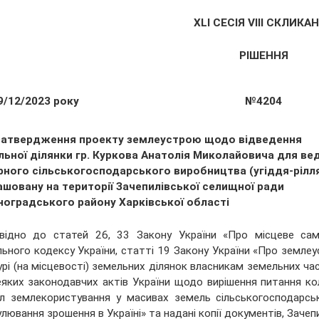
XLІ СЕСІЯ VIII СКЛИКА
РІШЕННЯ
9/12/2023 року
№4204
затвердження проекту землеустрою щодо відведення
льної ділянки гр. Куркова Анатолія Миколайовича для ве
рного сільськогосподарського виробництва (угіддя-рілля
ашовану на території Зачепилівської селищної ради
ноградського району Харківської області
відно до статей 26, 33 Закону України «Про місцеве само
ьного кодексу України, статті 19 Закону України «Про землеу
урі (на місцевості) земельних ділянок власникам земельних час
яких законодавчих актів України щодо вирішення питання ко
л землекористування у масивах земель сільськогосподарськ
лювання зрошення в Україні» та надані копії документів, Зачеп