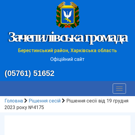
Зачепилівська громада
Берестинський район, Харківська область
Офіційний сайт
(05761) 51652
Toggle
navigat
Головна
Рішення сесій
Рішення сесії від 19 грудня
2023 року №4175