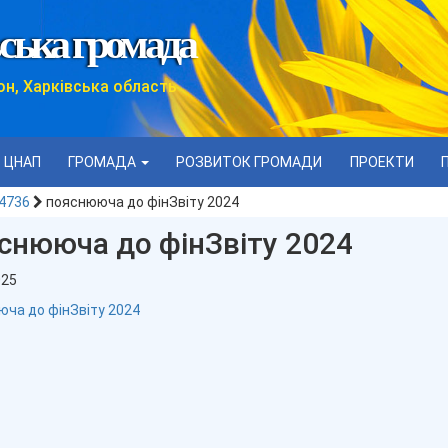
ська громада
он, Харківська область
ЦНАП
ГРОМАДА
РОЗВИТОК ГРОМАДИ
ПРОЕКТИ
№4736
пояснююча до фінЗвіту 2024
снююча до фінЗвіту 2024
025
ча до фінЗвіту 2024