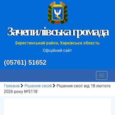
Зачепилівська громада
Берестинський район, Харківська область
Офіційний сайт
(05761) 51652
Toggle
navigat
Головна
Рішення сесій
Рішення сесії від 18 лютого
2026 року №5118