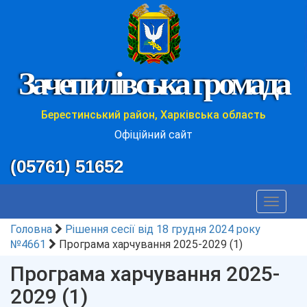
Зачепилівська громада
Берестинський район, Харківська область
Офіційний сайт
(05761) 51652
Toggle
navigat
Головна
Рішення сесії від 18 грудня 2024 року
№4661
Програма харчування 2025-2029 (1)
Програма харчування 2025-
2029 (1)