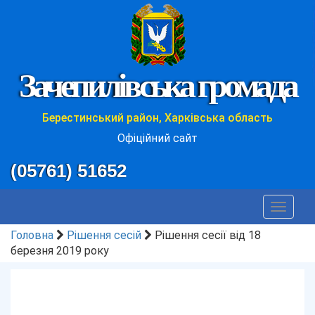
Зачепилівська громада
Берестинський район, Харківська область
Офіційний сайт
(05761) 51652
Toggle
navigat
Головна
Рішення сесій
Рішення сесії від 18
березня 2019 року