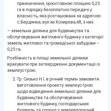
призначення, орієнтовною площею 0,25
га в порядку безоплатної передачі у
власність, яка розташована за адресою
с.Бердянка, вул.ім.Козирєва,48, з них:
– земельна ділянка для будівництва та
обслуговування житлового будинку з категорії
земель житлової та громадської забудови –
0,25 га.
Розбіжність в площі земельної ділянки
врахувати при затвердженні документації із
землеустрою.
Гр. Сизько Н.І. в річний термін замовити
виготовлення проекту землеустрою
щодо відведення земельної ділянки для
будівництва та обслуговування
житлового будинку, господарських
будівель та споруд у землевпорядній