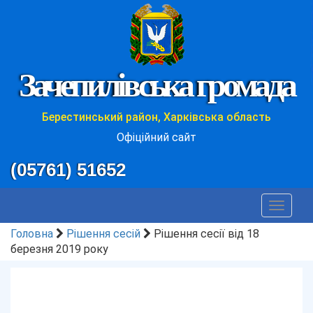
Зачепилівська громада
Берестинський район, Харківська область
Офіційний сайт
(05761) 51652
Toggle
navigat
Головна
Рішення сесій
Рішення сесії від 18
березня 2019 року