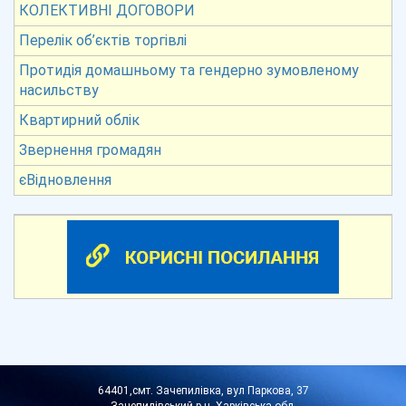
КОЛЕКТИВНІ ДОГОВОРИ
Перелік об’єктів торгівлі
Протидія домашньому та гендерно зумовленому
насильству
Квартирний облік
Звернення громадян
єВідновлення
64401,смт. Зачепилівка, вул Паркова, 37