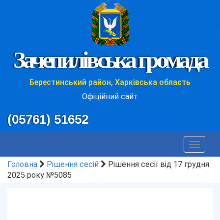
Зачепилівська громада
Берестинський район, Харківська область
Офіційний сайт
(05761) 51652
Toggle
navigat
Головна
Рішення сесій
Рішення сесії від 17 грудня
2025 року №5085