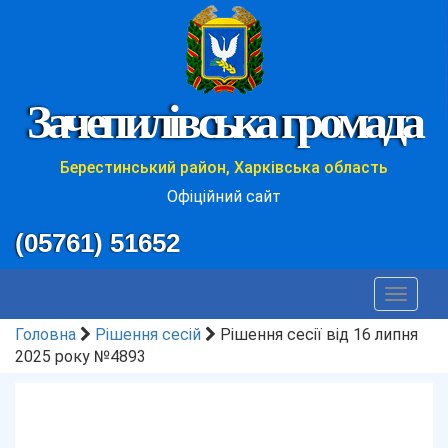
Зачепилівська громада
Берестинський район, Харківська область
Офіційний сайт
(05761) 51652
Toggle
navigat
Головна
Рішення сесій
Рішення сесії від 16 липня
2025 року №4893