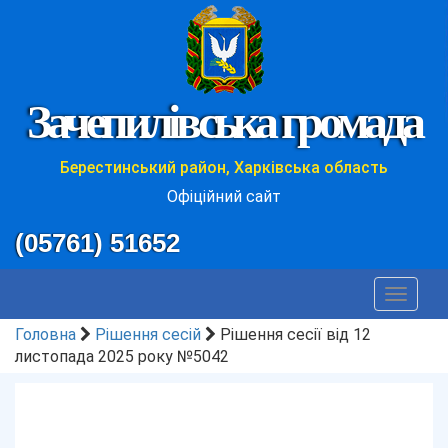
Зачепилівська громада
Берестинський район, Харківська область
Офіційний сайт
(05761) 51652
Toggle
navigat
Головна
Рішення сесій
Рішення сесії від 12
листопада 2025 року №5042