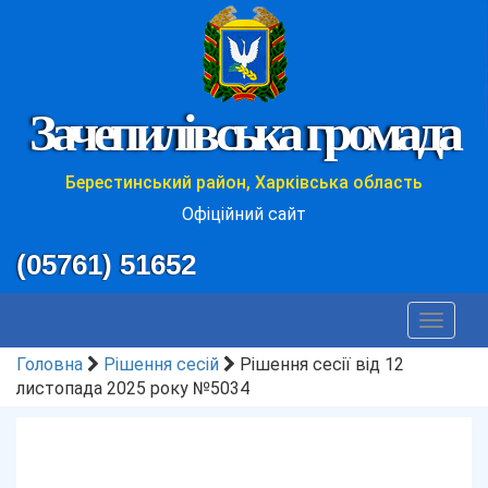
Зачепилівська громада
Берестинський район, Харківська область
Офіційний сайт
(05761) 51652
Toggle
navigat
Головна
Рішення сесій
Рішення сесії від 12
листопада 2025 року №5034