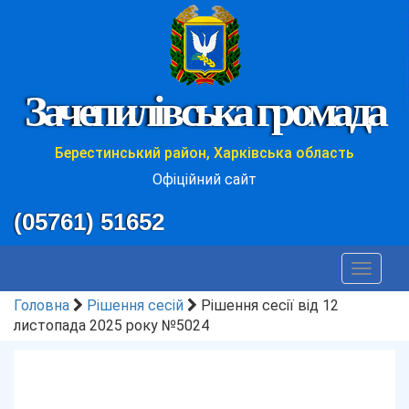
Зачепилівська громада
Берестинський район, Харківська область
Офіційний сайт
(05761) 51652
Toggle
navigat
Головна
Рішення сесій
Рішення сесії від 12
листопада 2025 року №5024