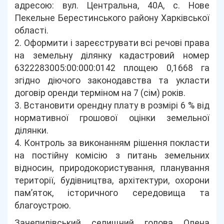
адресою: вул. Центральна, 40А, с. Нове
Пекельне Берестинського району Харківської
області.
2. Оформити і зареєструвати всі речові права
на земельну ділянку кадастровий номер
6322283005:00:000:0142 площею 0,1668 га
згідно діючого законодавства та укласти
договір оренди терміном на 7 (сім) років.
3. Встановити орендну плату в розмірі 6 % від
нормативної грошової оцінки земельної
ділянки.
4. Контроль за виконанням рішення покласти
на постійну комісію з питань земельних
відносин, природокористування, планування
території, будівництва, архітектури, охорони
пам’яток, історичного середовища та
благоустрою.
Зачепилівський селищний голова Олена