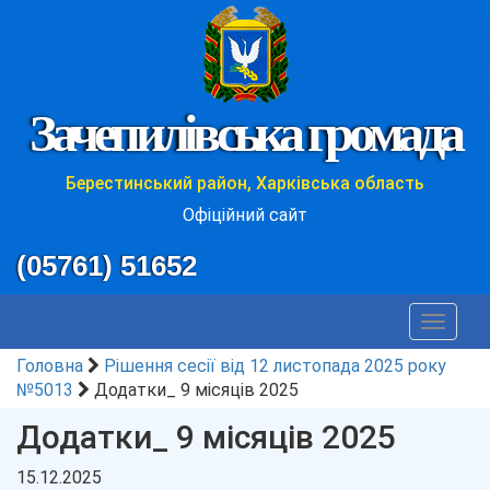
Зачепилівська громада
Берестинський район, Харківська область
Офіційний сайт
(05761) 51652
Toggle
navigat
Головна
Рішення сесії від 12 листопада 2025 року
№5013
Додатки_ 9 місяців 2025
Додатки_ 9 місяців 2025
15.12.2025