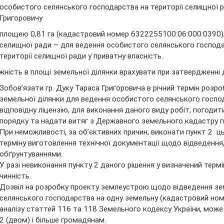
особистого селянського господарства на території селищної ра
Григоровичу
площею 0,81 га (кадастровий номер 6322255100:06:000:0390), 
селищної ради – для ведення особистого селянського господа
території селищної ради у приватну власність.
жність в площі земельної ділянки врахувати при затвердженні 
Зобов’язати гр. Дуку Тараса Григоровича в річний термін роз
земельної ділянки для ведення особистого селянського господа
відповідну ліцензію, для виконання даного виду робіт, погод
порядку та надати витяг з Державного земельного кадастру пр
При неможливості, за об’єктивних причин, виконати пункт 2 ц
терміну виготовлення технічної документації щодо відведення
обґрунтуваннями.
У разі невиконання пункту 2 даного рішення у визначений тер
чинність.
Дозвіл на розробку проекту землеустрою щодо відведення зе
селянського господарства на одну земельну (кадастровий ном
аналізу статтей 116 та 118 Земельного кодексу України, мо
2 (двом) і більше громадянам.