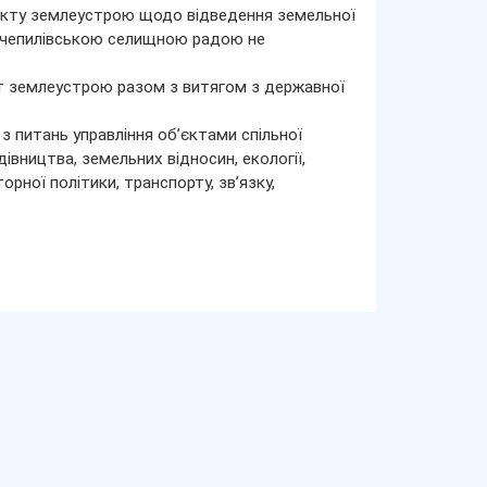
екту землеустрою щодо відведення земельної
ачепилівською селищною радою не
т землеустрою разом з витягом з державної
з питань управління об’єктами спільної
івництва, земельних відносин, екології,
рної політики, транспорту, зв’язку,