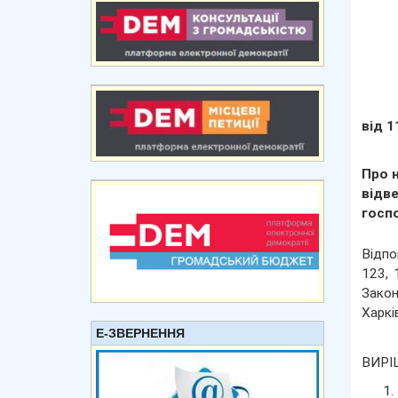
від 1
Про 
відв
госп
Відпо
123, 
Закон
Харкі
Е-ЗВЕРНЕННЯ
ВИРІ