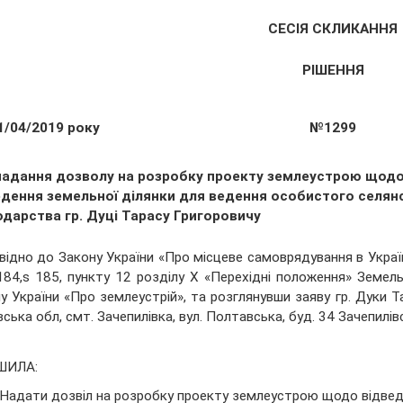
СЕСІЯ СКЛИКАННЯ
РІШЕННЯ
1/04/2019 року
№1299
надання дозволу на розробку проекту землеустрою щод
едення земельної ділянки для ведення особистого селян
одарства гр. Дуці Тарасу Григоровичу
відно до Закону України «Про місцеве самоврядування в Україні», 
184,s 185, пункту 12 розділу Х «Перехідні положення» Земельн
у України «Про землеустрій», та розглянувши заяву гр. Дуки 
вська обл, смт. Зачепилівка, вул. Полтавська, буд. 34 Зачепилі
ШИЛА:
Надати дозвіл на розробку проекту землеустрою щодо відвед