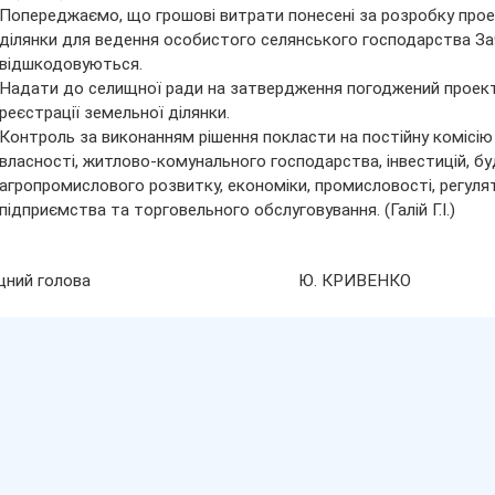
Попереджаємо, що грошові витрати понесені за розробку про
ділянки для ведення особистого селянського господарства З
відшкодовуються.
Надати до селищної ради на затвердження погоджений проек
реєстрації земельної ділянки.
Контроль за виконанням рішення покласти на постійну комісію 
власності, житлово-комунального господарства, інвестицій, буд
агропромислового розвитку, економіки, промисловості, регулято
підприємства та торговельного обслуговування. (Галій Г.І.)
лищний голова Ю. КРИВЕНКО