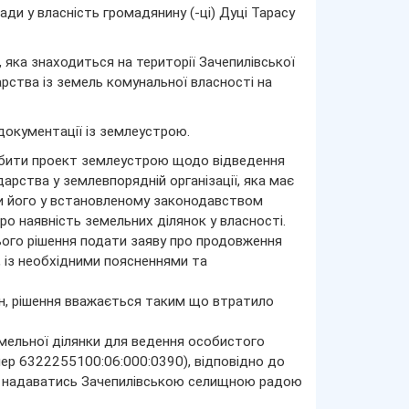
ди у власність громадянину (-ці) Дуці Тарасу
яка знаходиться на території Зачепилівської
рства із земель комунальної власності на
документації із землеустрою.
робити проект землеустрою щодо відведення
рства у землевпорядній організації, яка має
ити його у встановленому законодавством
о наявність земельних ділянок у власності.
ього рішення подати заяву про продовження
, із необхідними поясненнями та
мін, рішення вважається таким що втратило
мельної ділянки для ведення особистого
ер 6322255100:06:000:0390), відповідно до
же надаватись Зачепилівською селищною радою