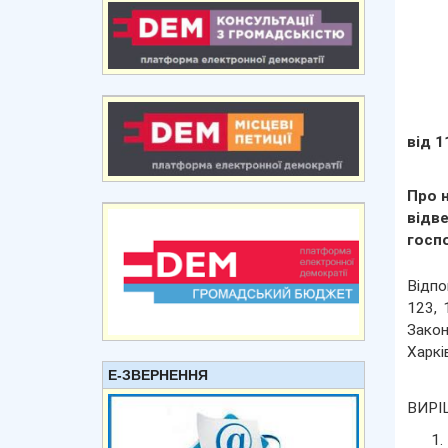
від 1
Про 
відв
госп
Відпо
123, 
Закон
Харкі
Е-ЗВЕРНЕННЯ
ВИРІ