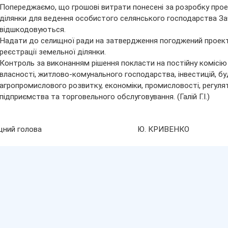
Попереджаємо, що грошові витрати понесені за розробку про
ділянки для ведення особистого селянського господарства З
відшкодовуються.
Надати до селищної ради на затвердження погоджений проек
реєстрації земельної ділянки.
Контроль за виконанням рішення покласти на постійну комісію 
власності, житлово-комунального господарства, інвестицій, буд
агропромислового розвитку, економіки, промисловості, регулято
підприємства та торговельного обслуговування. (Галій Г.І.)
лищний голова Ю. КРИВЕНКО