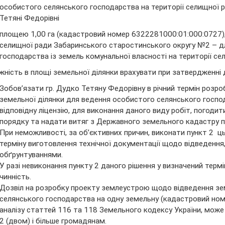
особистого селянського господарства на території селищної р
Тетяні Федорівні
площею 1,00 га (кадастровий номер 6322281000:01:000:0727), 
селищної ради Забаринського старостинського округу №2 – д
господарства із земель комунальної власності на території сел
жність в площі земельної ділянки врахувати при затвердженні 
Зобов’язати гр. Дудко Тетяну Федорівну в річний термін роз
земельної ділянки для ведення особистого селянського господа
відповідну ліцензію, для виконання даного виду робіт, погод
порядку та надати витяг з Державного земельного кадастру пр
При неможливості, за об’єктивних причин, виконати пункт 2 ц
терміну виготовлення технічної документації щодо відведення
обґрунтуваннями.
У разі невиконання пункту 2 даного рішення у визначений тер
чинність.
Дозвіл на розробку проекту землеустрою щодо відведення зе
селянського господарства на одну земельну (кадастровий ном
аналізу статтей 116 та 118 Земельного кодексу України, мо
2 (двом) і більше громадянам.