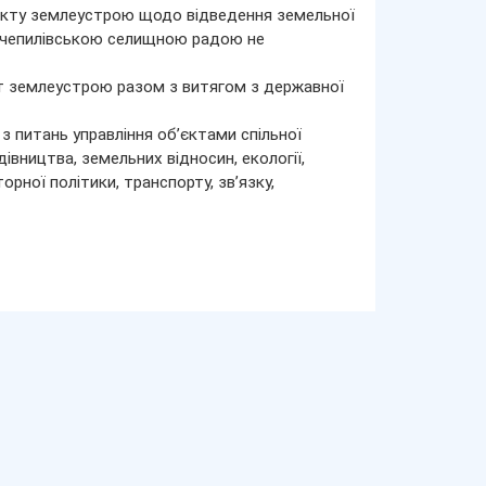
екту землеустрою щодо відведення земельної
ачепилівською селищною радою не
т землеустрою разом з витягом з державної
з питань управління об’єктами спільної
івництва, земельних відносин, екології,
рної політики, транспорту, зв’язку,