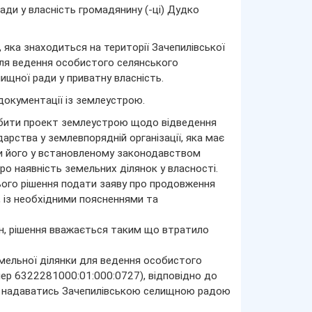
ади у власність громадянину (-ці) Дудко
яка знаходиться на території Зачепилівської
ля ведення особистого селянського
ищної ради у приватну власність.
документації із землеустрою.
робити проект землеустрою щодо відведення
рства у землевпорядній організації, яка має
ити його у встановленому законодавством
о наявність земельних ділянок у власності.
ього рішення подати заяву про продовження
, із необхідними поясненнями та
мін, рішення вважається таким що втратило
мельної ділянки для ведення особистого
ер 6322281000:01:000:0727), відповідно до
же надаватись Зачепилівською селищною радою