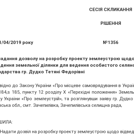
СЕСІЯ СКЛИКАННЯ
РІШЕННЯ
1/04/2019 року
№1356
надання дозволу на розробку проекту землеустрою щод
едення земельної ділянки для ведення особистого селян
одарства гр. Дудко Тетяні Федорівні
відно до Закону України «Про місцеве самоврядування в Україні», 
184,s 185, пункту 12 розділу Х «Перехідні положення» Земельн
у України «Про землеустрій», та розглянувши заяву гр. Дудк
вська обл., смт. Зачепилівка, Зачепилівська селищна рада,
ШИЛА:
Надати дозвіл на розробку проекту землеустрою щодо відвед