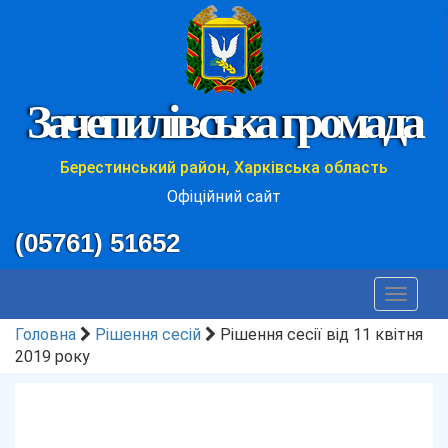
Зачепилівська громада
Берестинський район, Харківська область
Офіційний сайт
(05761) 51652
Toggle
navigat
Головна
Рішення сесій
Рішення сесії від 11 квітня
2019 року