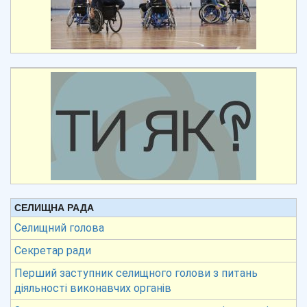
СЕЛИЩНА РАДА
Селищний голова
Секретар ради
Перший заступник селищного голови з питань
діяльності виконавчих органів