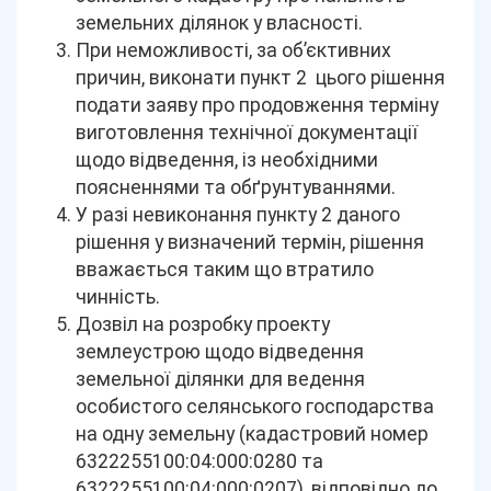
земельних ділянок у власності.
При неможливості, за об’єктивних
причин, виконати пункт 2 цього рішення
подати заяву про продовження терміну
виготовлення технічної документації
щодо відведення, із необхідними
поясненнями та обґрунтуваннями.
У разі невиконання пункту 2 даного
рішення у визначений термін, рішення
вважається таким що втратило
чинність.
Дозвіл на розробку проекту
землеустрою щодо відведення
земельної ділянки для ведення
особистого селянського господарства
на одну земельну (кадастровий номер
6322255100:04:000:0280 та
6322255100:04:000:0207), відповідно до