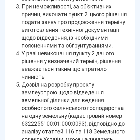
При неможливості, за об’єктивних
причин, виконати пункт 2 цього рішення
подати заяву про продовження терміну
виготовлення технічної документації
щодо відведення, із необхідними
поясненнями та обґрунтуваннями.
У разі невиконання пункту 2 даного
рішення у визначений термін, рішення
вважається таким що втратило
чинність.
Дозвіл на розробку проекту
землеустрою щодо відведення
земельної ділянки для ведення
особистого селянського господарства
на одну земельну (кадастровий номер
6322255100:01:000:0093), відповідно до
аналізу статтей 116 та 118 Земельного
кодексу України, може надаватись