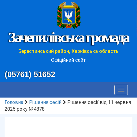
Зачепилівська громада
Берестинський район, Харківська область
Офіційний сайт
(05761) 51652
Toggle
navigat
Головна
Рішення сесій
Рішення сесії від 11 червня
2025 року №4878