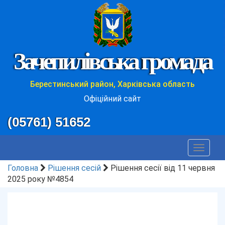
Зачепилівська громада
Берестинський район, Харківська область
Офіційний сайт
(05761) 51652
Toggle
navigat
Головна
Рішення сесій
Рішення сесії від 11 червня
2025 року №4854