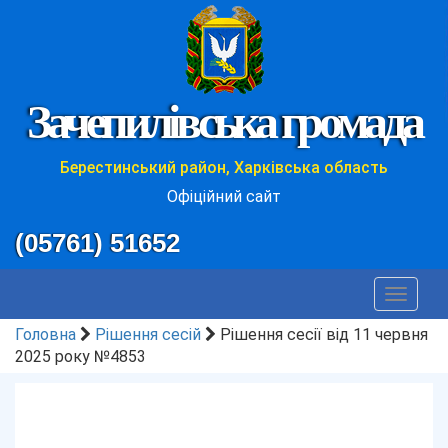
Зачепилівська громада
Берестинський район, Харківська область
Офіційний сайт
(05761) 51652
Toggle
navigat
Головна
Рішення сесій
Рішення сесії від 11 червня
2025 року №4853