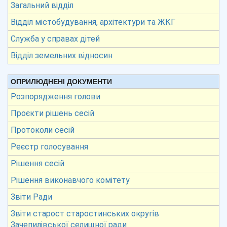
Загальний відділ
Відділ містобудування, архітектури та ЖКГ
Служба у справах дітей
Відділ земельних відносин
ОПРИЛЮДНЕНІ ДОКУМЕНТИ
Розпорядження голови
Проєкти рішень сесій
Протоколи сесій
Реєстр голосування
Рішення сесій
Рішення виконавчого комітету
Звіти Ради
Звіти старост старостинських округів
Зачепилівської селищної ради