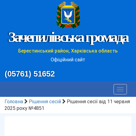
Зачепилівська громада
Берестинський район, Харківська область
Офіційний сайт
(05761) 51652
Toggle
navigat
Головна
Рішення сесій
Рішення сесії від 11 червня
2025 року №4851