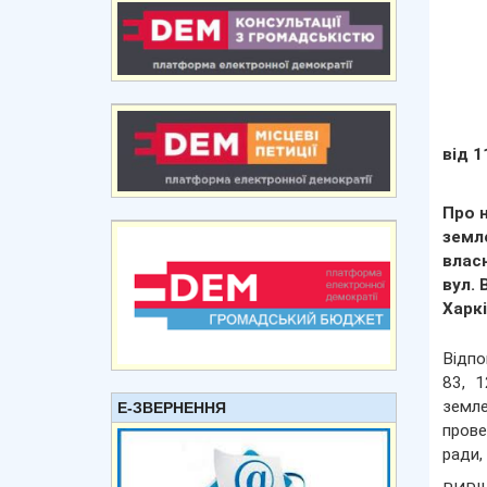
від 1
Про н
земл
влас
вул. 
Харкі
Відпо
83, 1
земле
Е-ЗВЕРНЕННЯ
прове
ради,