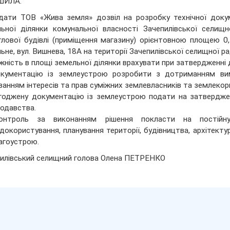
ШИЛА:
дати ТОВ «Жива земля» дозвіл на розробку технічної докум
ьної ділянки комунальної власності Зачепилівської селищ
лової будівлі (приміщення магазину) орієнтовною площею 0,
ьне, вул. Вишнева, 18А на території Зачепилівської селищної ра
жність в площі земельної ділянки врахувати при затвердженні 
окументацію із землеустрою розробити з дотриманням вим
ванням інтересів та прав суміжних землевласників та землекор
годжену документацію із землеустрою подати на затвердже
одавства.
онтроль за виконанням рішення покласти на постійну
докористування, планування території, будівництва, архітект
агоустрою.
илівський селищний голова Олена ПЕТРЕНКО