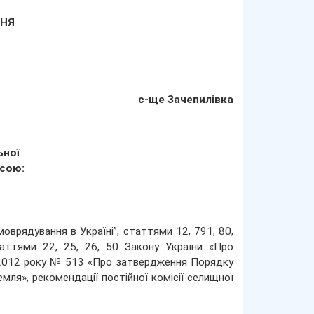
ННЯ
с-ще Зачепилівка
ьної
есою:
оврядування в Україні”, статтями 12, 791, 80,
аттями 22, 25, 26, 50 Закону України «Про
я 2012 року № 513 «Про затвердження Порядку
мля», рекомендації постійної комісії селищної