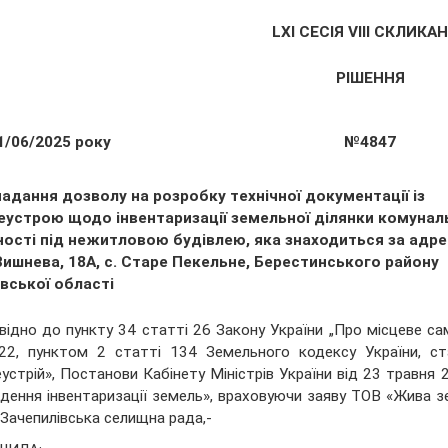
LХІ СЕСІЯ VIII СКЛИКА
РІШЕННЯ
1/06/2025 року
№4847
адання дозволу на розробку технічної документації із
еустрою щодо інвентаризації земельної ділянки комунал
ності під нежитловою будівлею, яка знаходиться за адр
Вишнева, 18А, с. Старе Пекельне, Берестинського району
вської області
відно до пункту 34 статті 26 Закону України „Про місцеве сам
22, пунктом 2 статті 134 Земельного кодексу України, ст
устрій», Постанови Кабінету Міністрів України від 23 травн
дення інвентаризації земель», враховуючи заяву ТОВ «Жива зе
 Зачепилівська селищна рада,-