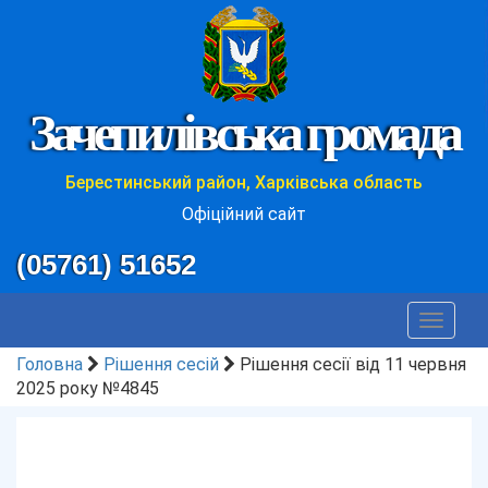
Зачепилівська громада
Берестинський район, Харківська область
Офіційний сайт
(05761) 51652
Toggle
navigat
Головна
Рішення сесій
Рішення сесії від 11 червня
2025 року №4845