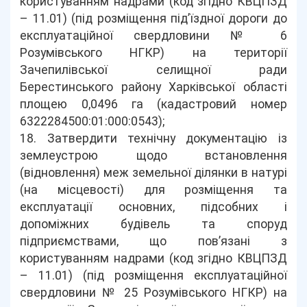
користуванням надрами (код згідно КВЦПЗД
– 11.01) (під розміщення під’їздної дороги до
експлуатаційної свердловини № 6
Розумівського НГКР) на території
Зачепилівської селищної ради
Берестинського району Харківської області
площею 0,0496 га (кадастровий номер
6322284500:01:000:0543);
18. Затвердити технічну документацію із
землеустрою щодо встановлення
(відновлення) меж земельної ділянки в натурі
(на місцевості) для розміщення та
експлуатації основних, підсобних і
допоміжних будівель та споруд
підприємствами, що пов’язані з
користуванням надрами (код згідно КВЦПЗД
– 11.01) (під розміщення експлуатаційної
свердловини № 25 Розумівського НГКР) на