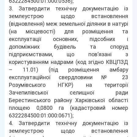
6322284500:01:000:0536);
3. Затвердити технічну документацію із
землеустрою щодо встановлення
(відновлення) меж земельної ділянки в натурі
(на місцевості) для розміщення та
експлуатації основних, підсобних і
допоміжних будівель та споруд
підприємствами, що пов’язані з
користуванням надрами (код згідно КВЦПЗД
– 11.01) (під розміщення амбару
експлуатаційної свердловини № 23
Розумівського НГКР) на території
Зачепилівської селищної ради
Берестинського району Харківської області
площею 0,0800 га (кадастровий номер
6322284500:01:000:0671);
4. Затвердити технічну документацію із
землеустрою щодо встановлення