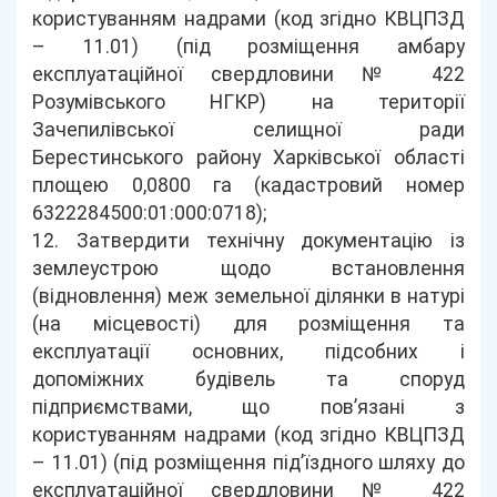
користуванням надрами (код згідно КВЦПЗД
– 11.01) (під розміщення амбару
експлуатаційної свердловини № 422
Розумівського НГКР) на території
Зачепилівської селищної ради
Берестинського району Харківської області
площею 0,0800 га (кадастровий номер
6322284500:01:000:0718);
12. Затвердити технічну документацію із
землеустрою щодо встановлення
(відновлення) меж земельної ділянки в натурі
(на місцевості) для розміщення та
експлуатації основних, підсобних і
допоміжних будівель та споруд
підприємствами, що пов’язані з
користуванням надрами (код згідно КВЦПЗД
– 11.01) (під розміщення під’їздного шляху до
експлуатаційної свердловини № 422