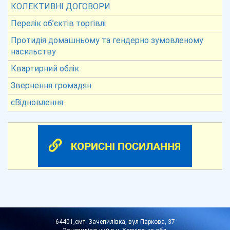
КОЛЕКТИВНІ ДОГОВОРИ
Перелік об’єктів торгівлі
Протидія домашньому та гендерно зумовленому
насильству
Квартирний облік
Звернення громадян
єВідновлення
64401,смт. Зачепилівка, вул Паркова, 37