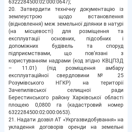
6322284500:02:000:0647);
20. Затвердити технічну документацію із
землеустрою щодо встановлення
(відновлення) меж земельної ділянки в натурі
(на місцевості) для розміщення та
експлуатації основних, підсобних і
допоміжних будівель та споруд
підприємствами, що пов’язані з
користуванням надрами (код згідно КВЦПЗД
– 11.01) (під розміщення амбару
експлуатаційної свердловини № 25
Розумівського НГКР) на території
Зачепилівської селищної ради
Берестинського району Харківської області
площею 0,0800 га (кадастровий номер
6322284500:02:000:0653).
21. Надати дозвіл АТ «Укргазвидобування» на
укладення договорів оренди на земельні