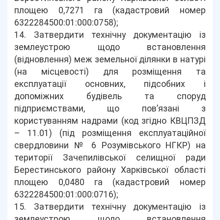
площею 0,7271 га (кадастровий номер
6322284500:01:000:0758);
14. Затвердити технічну документацію із
землеустрою щодо встановлення
(відновлення) меж земельної ділянки в натурі
(на місцевості) для розміщення та
експлуатації основних, підсобних і
допоміжних будівель та споруд
підприємствами, що пов’язані з
користуванням надрами (код згідно КВЦПЗД
– 11.01) (під розміщення експлуатаційної
свердловини № 6 Розумівського НГКР) на
території Зачепилівської селищної ради
Берестинського району Харківської області
площею 0,0480 га (кадастровий номер
6322284500:01:000:0716);
15. Затвердити технічну документацію із
землеустрою щодо встановлення