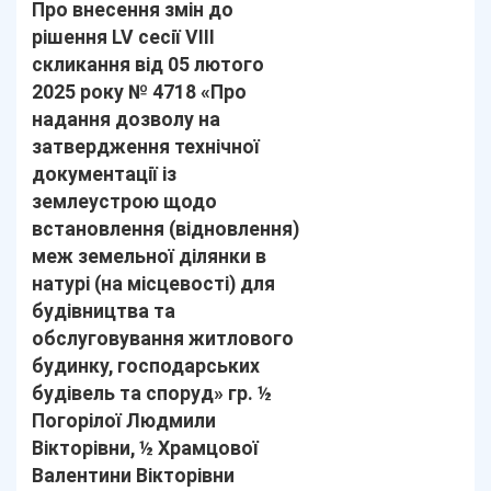
Про внесення змін до
рішення LV сесії VІІІ
скликання від 05 лютого
2025 року № 4718 «Про
надання дозволу на
затвердження технічної
документації із
землеустрою щодо
встановлення (відновлення)
меж земельної ділянки в
натурі (на місцевості) для
будівництва та
обслуговування житлового
будинку, господарських
будівель та споруд» гр. ½
Погорілої Людмили
Вікторівни, ½ Храмцової
Валентини Вікторівни