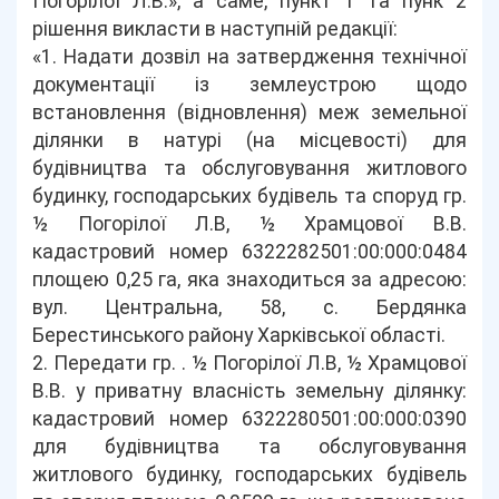
Погорілої Л.В.», а саме, пункт 1 та пунк 2
рішення викласти в наступній редакції:
«1. Надати дозвіл на затвердження технічної
документації із землеустрою щодо
встановлення (відновлення) меж земельної
ділянки в натурі (на місцевості) для
будівництва та обслуговування житлового
будинку, господарських будівель та споруд гр.
½ Погорілої Л.В, ½ Храмцової В.В.
кадастровий номер 6322282501:00:000:0484
площею 0,25 га, яка знаходиться за адресою:
вул. Центральна, 58, с. Бердянка
Берестинського району Харківської області.
2. Передати гр. . ½ Погорілої Л.В, ½ Храмцової
В.В. у приватну власність земельну ділянку:
кадастровий номер 6322280501:00:000:0390
для будівництва та обслуговування
житлового будинку, господарських будівель