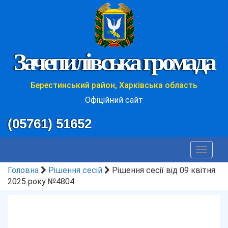
Зачепилівська громада
Берестинський район, Харківська область
Офіційний сайт
(05761) 51652
Toggle
navigat
Головна
Рішення сесій
Рішення сесії від 09 квітня
2025 року №4804