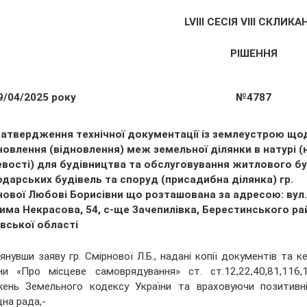
LVІІІ СЕСІЯ VIII СКЛИК
РІШЕННЯ
9/04/2025 року
№4787
затвердження технічної документації із землеустрою що
овлення (відновлення) меж земельної ділянки в натурі (
евості) для будівництва та обслуговування житлового бу
дарських будівель та споруд (присадибна ділянка) гр.
нової Любові Борисівни що розташована за адресою: вул.
има Некрасова, 54, с-ще Зачепилівка, Берестинського ра
вської області
янувши заяву гр. Смірнової Л.Б., надані копії документів та
ни «Про місцеве самоврядування» ст. ст.12,22,40,81,116,
ень Земельного кодексу України та враховуючи позитивні 
на рада,-