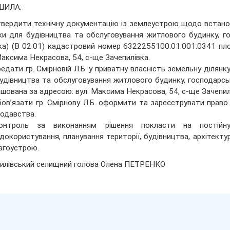
ШИЛА:
твердити технічну документацію із землеустрою щодо встанов
ки для будівництва та обслуговування житлового будинку, г
ка) (В 02.01) кадастровий номер 6322255100:01:001:0341 п
Максима Некрасова, 54, с-ще Зачепилівка.
редати гр. Смірновій Л.Б. у приватну власність земельну діля
удівництва та обслуговування житлового будинку, господарсь
шована за адресою: вул. Максима Некрасова, 54, с-ще Зачепил
бов’язати гр. Смірнову Л.Б. оформити та зареєструвати право
одавства.
онтроль за виконанням рішення покласти на постійну
докористування, планування території, будівництва, архітект
агоустрою.
илівський селищний голова Олена ПЕТРЕНКО