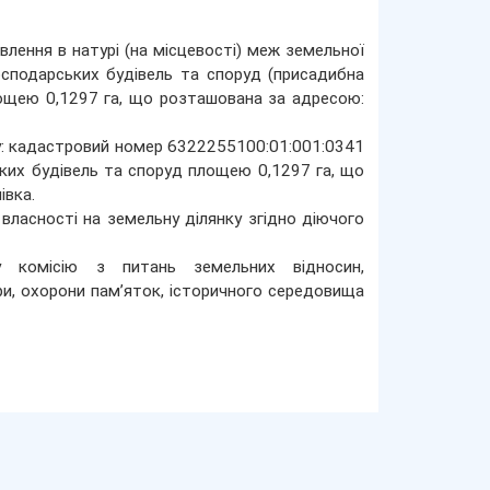
лення в натурі (на місцевості) меж земельної
осподарських будівель та споруд (присадибна
лощею 0,1297 га, що розташована за адресою:
нку: кадастровий номер 6322255100:01:001:0341
ких будівель та споруд площею 0,1297 га, що
івка.
 власності на земельну ділянку згідно діючого
 комісію з питань земельних відносин,
ури, охорони пам’яток, історичного середовища