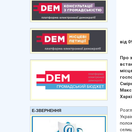
від 0
Про 
встан
місц
госпо
Смір
Макс
Харкі
Розгл
Е-ЗВЕРНЕННЯ
Украї
полож
селищ