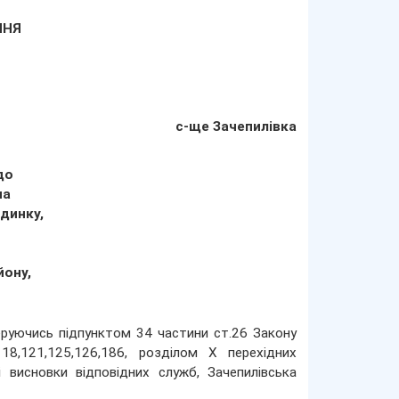
АННЯ
с-ще Зачепилівка
до
на
динку,
йону,
 керуючись підпунктом 34 частини ст.26 Закону
118,121,125,126,186, розділом Х перехідних
висновки відповідних служб, Зачепилівська