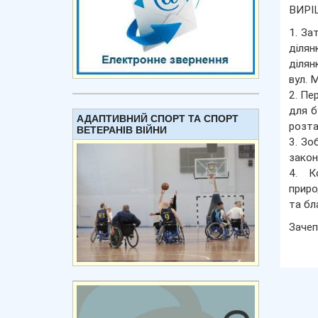
ВИРІ
1. За
ділян
ділян
вул. 
2. Пе
для б
АДАПТИВНИЙ СПОРТ ТА СПОРТ
розта
ВЕТЕРАНІВ ВІЙНИ
3. Зо
закон
4. К
приро
та бл
Зачеп