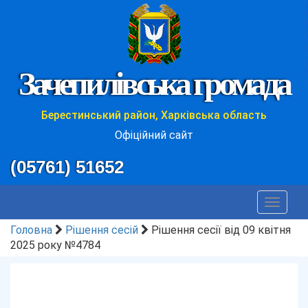
Зачепилівська громада
Берестинський район, Харківська область
Офіційний сайт
(05761) 51652
Toggle
navigat
Головна
Рішення сесій
Рішення сесії від 09 квітня
2025 року №4784