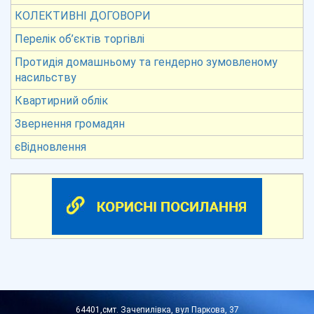
КОЛЕКТИВНІ ДОГОВОРИ
Перелік об’єктів торгівлі
Протидія домашньому та гендерно зумовленому
насильству
Квартирний облік
Звернення громадян
єВідновлення
64401,смт. Зачепилівка, вул Паркова, 37