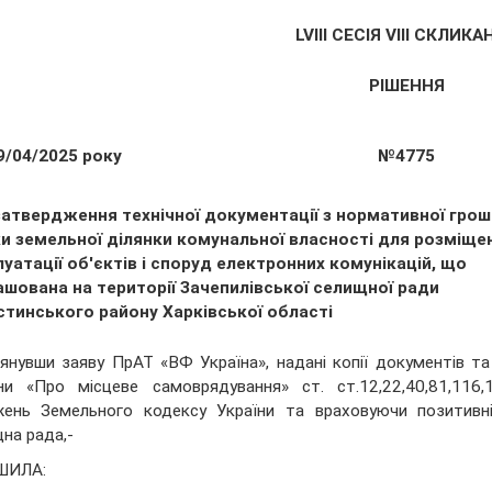
LVІІІ СЕСІЯ VIII СКЛИК
РІШЕННЯ
9/04/2025 року
№4775
затвердження технічної документації з нормативної грош
ки земельної ділянки комунальної власності для розміще
уатації об'єктів і споруд електронних комунікацій, що
ашована на території Зачепилівської селищної ради
стинського району Харківської області
янувши заяву ПрАТ «ВФ Україна», надані копії документів т
ни «Про місцеве самоврядування» ст. ст.12,22,40,81,116,
ень Земельного кодексу України та враховуючи позитивні 
на рада,-
ШИЛА: