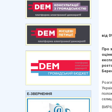
від 0
Про 
оцін
експл
розт
Бере
Розгл
Украї
полож
Е-ЗВЕРНЕННЯ
селищ
ВИРІ