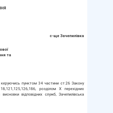
АННЯ
с-ще Зачепилівка
ової
ння та
а керуючись пунктом 34 частини ст.26 Закону
118,121,125,126,186, розділом Х перехідних
висновки відповідних служб, Зачепилівська