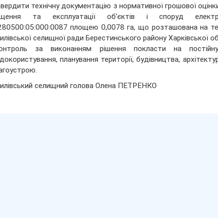
твердити технічну документацію з нормативної грошової оцінк
іщення та експлуатації об’єктів і споруд електр
80500:05:000:0087 площею 0,0078 га, що розташована на те
илівської селищної ради Берестинського району Харківської обл
онтроль за виконанням рішення покласти на постійну
докористування, планування території, будівництва, архітект
агоустрою.
илівський селищний голова Олена ПЕТРЕНКО