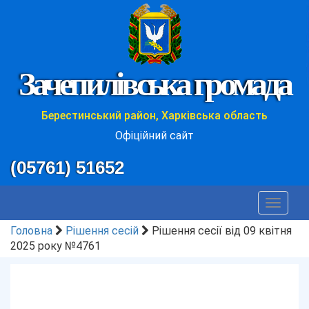
Зачепилівська громада
Берестинський район, Харківська область
Офіційний сайт
(05761) 51652
Toggle
navigat
Головна
Рішення сесій
Рішення сесії від 09 квітня
2025 року №4761