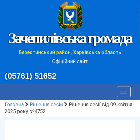
Зачепилівська громада
Берестинський район, Харківська область
Офіційний сайт
(05761) 51652
Toggle
navigat
Головна
Рішення сесій
Рішення сесії від 09 квітня
2025 року №4752