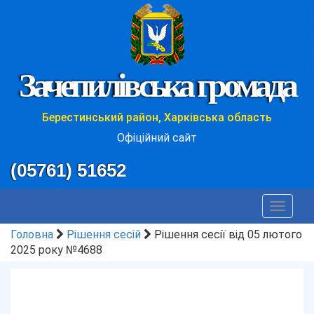
Зачепилівська громада
Берестинський район, Харківська область
Офіційний сайт
(05761) 51652
Toggle
navigat
Головна
Рішення сесій
Рішення сесії від 05 лютого
2025 року №4688