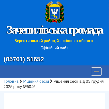
Зачепилівська громада
Берестинський район, Харківська область
Офіційний сайт
(05761) 51652
Toggle
navigat
Головна
Рішення сесій
Рішення сесії від 05 грудня
2025 року №5046