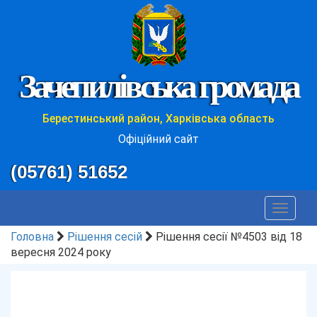
Зачепилівська громада
Берестинський район, Харківська область
Офіційний сайт
(05761) 51652
Toggle
navigat
Головна
Рішення сесій
Рішення сесії №4503 від 18
вересня 2024 року