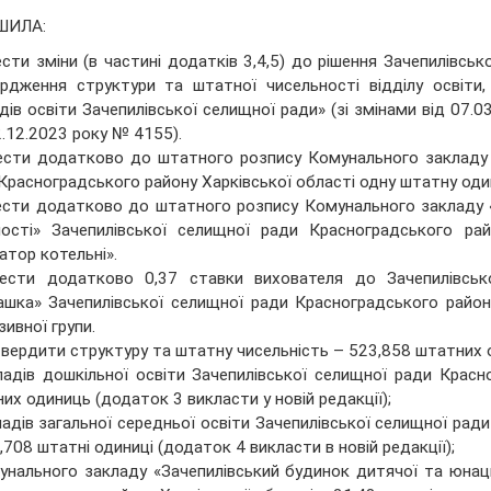
ШИЛА:
ести зміни (в частині додатків 3,4,5) до рішення Зачепилівс
рдження структури та штатної чисельності відділу освіти,
дів освіти Зачепилівської селищної ради» (зі змінами від 07.0
2.12.2023 року № 4155).
ести додатково до штатного розпису Комунального закладу 
Красноградського району Харківської області одну штатну оди
ести додатково до штатного розпису Комунального закладу 
ості» Зачепилівської селищної ради Красноградського рай
атор котельні».
ести додатково 0,37 ставки вихователя до Зачепилівсько
шка» Зачепилівської селищної ради Красноградського району 
зивної групи.
твердити структуру та штатну чисельність – 523,858 штатних о
ладів дошкільної освіти Зачепилівської селищної ради Красн
их одиниць (додаток 3 викласти у новій редакції);
ладів загальної середньої освіти Зачепилівської селищної рад
,708 штатні одиниці (додаток 4 викласти в новій редакції);
унального закладу «Зачепилівський будинок дитячої та юнаць