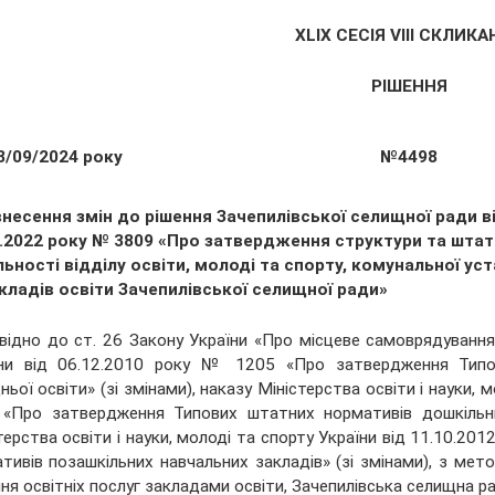
XLІХ СЕСІЯ VIII СКЛИК
РІШЕННЯ
8/09/2024 року
№4498
несення змін до рішення Зачепилівської селищної ради в
1.2022 року № 3809 «Про затвердження структури та штат
ьності відділу освіти, молоді та спорту, комунальної ус
кладів освіти Зачепилівської селищної ради»
відно до ст. 26 Закону України «Про місцеве самоврядування в
їни від 06.12.2010 року № 1205 «Про затвердження Типов
ньої освіти» (зі змінами), наказу Міністерства освіти і науки,
«Про затвердження Типових штатних нормативів дошкільних
терства освіти і науки, молоді та спорту України від 11.10.
тивів позашкільних навчальних закладів» (зі змінами), з ме
ня освітніх послуг закладами освіти, Зачепилівська селищна р