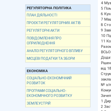
4 Муз
РЕГУЛЯТОРНА ПОЛІТИКА
5 Пом
6 Кух
ПЛАН ДІЯЛЬНОСТІ
7 Маш
ПРОЄКТИ РЕГУЛЯТОРНИХ АКТІВ
8 Сто
9 Зав
РЕГУЛЯТОРНІ АКТИ
10 Пі
ПОВІДОМЛЕННЯ ПРО
11 Ко
ОПРИЛЮДНЕННЯ
Разом
АНАЛІЗ РЕГУЛЯТОРНОГО ВПЛИВУ
ВСЬОГ
Дода
МІСЦЕВІ ПОДАТКИ ТА ЗБОРИ
Рішен
від 1
ЕКОНОМІКА
Струк
СОЦІАЛЬНО-ЕКОНОМІЧНИЙ
закла
РОЗВИТОК
№ з/п
Комун
ПРОГРАМИ СОЦІАЛЬНО-
Зачеп
ЕКОНОМІЧНОГО РОЗВИТКУ
1 Дир
ЗЕМЛЕУСТРІЙ
2 Зас