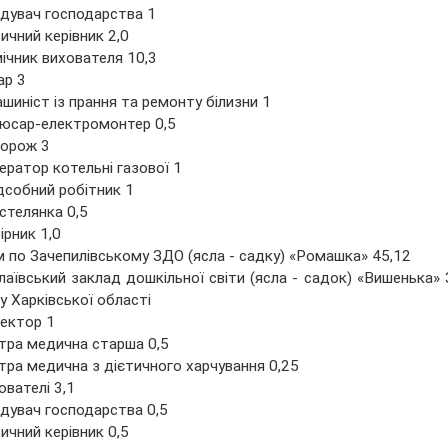
ідувач господарства 1
ичний керівник 2,0
ічник вихователя 10,3
ар 3
шиніст із прання та ремонту білизни 1
юсар-електромонтер 0,5
торож 3
ератор котельні газової 1
дсобний робітник 1
стелянка 0,5
ірник 1,0
 по Зачепилівському ЗДО (ясла - садку) «Ромашка» 45,12
аївський заклад дошкільної світи (ясла - садок) «Вишенька» 
у Харківської області
ектор 1
тра медична старша 0,5
тра медична з дієтичного харчування 0,25
ователі 3,1
ідувач господарства 0,5
ичний керівник 0,5