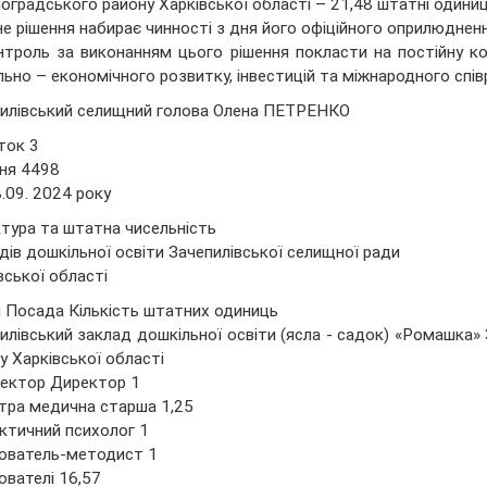
оградського району Харківської області – 21,48 штатні одиниці
не рішення набирає чинності з дня його офіційного оприлюдненн
нтроль за виконанням цього рішення покласти на постійну ко
льно – економічного розвитку, інвестицій та міжнародного спів
илівський селищний голова Олена ПЕТРЕНКО
ток 3
ня 4498
8.09. 2024 року
тура та штатна чисельність
дів дошкільної освіти Зачепилівської селищної ради
вської області
 Посада Кількість штатних одиниць
илівський заклад дошкільної освіти (ясла - садок) «Ромашка»
у Харківської області
ектор Директор 1
тра медична старша 1,25
ктичний психолог 1
ователь-методист 1
ователі 16,57