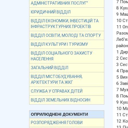
7 Пом
АДМІНІСТРАТИВНИХ ПОСЛУГ”
8 Кух
ЮРИДИЧНИЙ ВІДДІЛ
9 Маш
10 С
ВІДДІЛ ЕКОНОМІКИ, ІНВЕСТИЦІЙ ТА
11 Оп
ІНФРАСТРУКТУРНИХ ПРОЕКТІВ
Разом
ВІДДІЛ ОСВІТИ, МОЛОДІ ТА СПОРТУ
Леб’я
ВІДДІЛ КУЛЬТУРИ І ТУРИЗМУ
район
1 Дир
ВІДДІЛ СОЦІАЛЬНОГО ЗАХИСТУ
2 Сес
НАСЕЛЕННЯ
3 Сес
ЗАГАЛЬНИЙ ВІДДІЛ
4 Пра
ВІДДІЛ МІСТОБУДУВАННЯ,
5 Вих
АРХІТЕКТУРИ ТА ЖКГ
6 Зав
7 Муз
СЛУЖБА У СПРАВАХ ДІТЕЙ
8 Пом
ВІДДІЛ ЗЕМЕЛЬНИХ ВІДНОСИН
9 Кух
10 Ма
ОПРИЛЮДНЕНІ ДОКУМЕНТИ
11 Ст
12 Ко
РОЗПОРЯДЖЕННЯ ГОЛОВИ
13 Пі