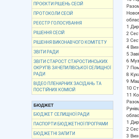
ПРОЄКТИ РІШЕНЬ СЕСІЙ
Разом
Новом
ПРОТОКОЛИ СЕСІЙ
облас
РЕЄСТР ГОЛОСУВАННЯ
1 Дир
РІШЕННЯ СЕСІЙ
2 Сес
3 Сес
РІШЕННЯ ВИКОНАВЧОГО КОМІТЕТУ
4 Вих
ЗВІТИ РАДИ
5 Зав
6 Муз
ЗВІТИ СТАРОСТ СТАРОСТИНСЬКИХ
7 Пом
ОКРУГІВ ЗАЧЕПИЛІВСЬКОЇ СЕЛИЩНОЇ
РАДИ
8 Кух
9 Маш
ВІДЕО ПЛЕНАРНИХ ЗАСІДАНЬ ТА
10 С
ПОСТІЙНИХ КОМІСІЙ
11 Ко
Разом
БЮДЖЕТ
Рунів
БЮДЖЕТ СЕЛИЩНОЇ РАДИ
облас
1 Дир
ПАСПОРТИ БЮДЖЕТНОЇ ПРОГРАМИ
2 Сес
БЮДЖЕТНІ ЗАПИТИ
3 Вих