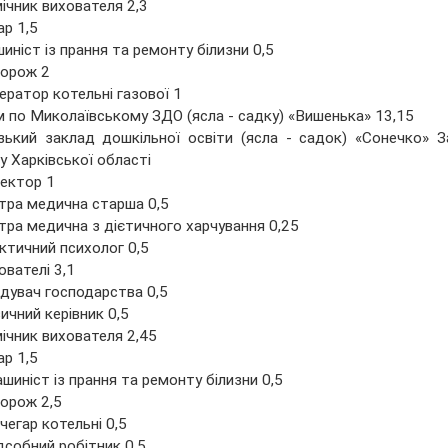
ічник вихователя 2,3
ар 1,5
иніст із прання та ремонту білизни 0,5
торож 2
ератор котельні газової 1
 по Миколаївському ЗДО (ясла - садку) «Вишенька» 13,15
зький заклад дошкільної освіти (ясла - садок) «Сонечко» З
у Харківської області
ектор 1
тра медична старша 0,5
тра медична з дієтичного харчування 0,25
ктичний психолог 0,5
ователі 3,1
ідувач господарства 0,5
ичний керівник 0,5
ічник вихователя 2,45
ар 1,5
шиніст із прання та ремонту білизни 0,5
орож 2,5
чегар котельні 0,5
дсобний робітник 0,5