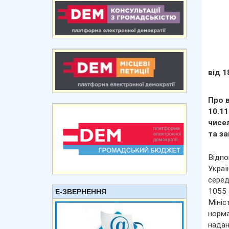
від 1
Про в
10.1
чисел
та за
Відпо
Укра
серед
1055 
Е-ЗВЕРНЕННЯ
Мініс
норма
надан