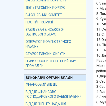
ВИКОНАВЧОГО КОМІТЕТУ
6 Зав
ДЕПУТАТСЬКИЙ КОРПУС
7 Муз
8 Пом
ВИКОНАВЧИЙ КОМІТЕТ
9 Кух
ПОСТІЙНІ КОМІСІЇ
10 Ма
11 Сл
ЗАВІДУВАЧ ВІЙСЬКОВО-
12 С
ОБЛІКОВОГО БЮРО
13 Оп
ОПЕРАТОР КОМП’ЮТЕРНОГО
14 Пі
НАБОРУ
15 Ка
СТАРОСТИНСЬКІ ОКРУГИ
16 Дв
Разом
ГРАФІК ОСОБИСТОГО ПРИЙОМУ
Микол
ГРОМАДЯН
район
1 Дир
ВИКОНАВЧІ ОРГАНИ ВЛАДИ
2 Сес
ФІНАНСОВИЙ ВІДДІЛ
3 Сес
4 Вих
ВІДДІЛ ФІНАНСОВО-
ГОСПОДАРСЬКОГО ЗАБЕЗПЕЧЕННЯ
5 Зав
6 Муз
ВІДДІЛ “ЦЕНТР НАДАННЯ