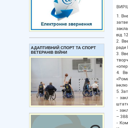
ВИРІ
1. Вн
затве
закла
від 1
2. Вв
ради 
АДАПТИВНИЙ СПОРТ ТА СПОРТ
ВЕТЕРАНІВ ВІЙНИ
3. Вв
творч
«опер
4. Вв
«Рома
інклю
5. За
- зак
штатн
- зак
– 388
- Ком