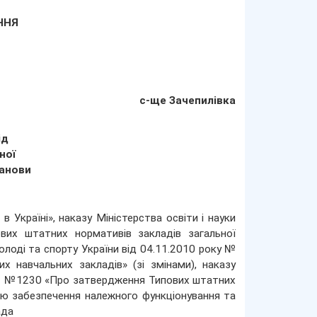
АННЯ
с-ще Зачепилівка
ід
ної
танови
 Україні», наказу Міністерства освіти і науки
их штатних нормативів закладів загальної
 молоді та спорту України від 04.11.2010 року №
 навчальних закладів» (зі змінами), наказу
2012 №1230 «Про затвердження Типових штатних
тою забезпечення належного функціонування та
ада