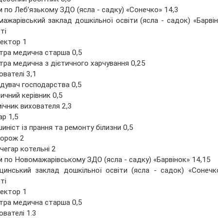
 по Леб’язькому ЗДО (ясла - садку) «Сонечко» 14,3
ажарівський заклад дошкільної освіти (ясла - садок) «Барвін
ті
ектор 1
тра медична старша 0,5
тра медична з дієтичного харчування 0,25
ователі 3,1
ідувач господарства 0,5
ичний керівник 0,5
ічник вихователя 2,3
ар 1,5
иніст із прання та ремонту білизни 0,5
торож 2
чегар котельні 2
 по Новомажарівському ЗДО (ясла - садку) «Барвінок» 14,15
щинський заклад дошкільної освіти (ясла - садок) «Сонечк
ті
ектор 1
тра медична старша 0,5
ователі 1.3