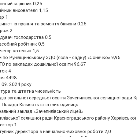
ичний керівник 0,25
ічник вихователя 1,15
ар 1
иніст із прання та ремонту білизни 0.25
рож 2
ідувач господарства 0,5
дсобний робітник 0,5
чегар котельні 1,5
 по Рунівщинському ЗДО (ясла - садку) «Сонечко» 9,95
О по закладах дошкільної освіти 96,67
ток 4
ня 4498
8.09. 2024 року
тура та штатна чисельність
дів загальної середньої освіти Зачепилівської селищної ради 
 Посада Кількість штатних одиниць
альний заклад «Зачепилівський ліцей»
илівської селищної ради Красноградського району Харківської
ектор 1
тупник директора з навчально-виховної роботи 2,0