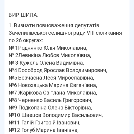
ВИРІШИЛА:
1. Визнати повноваження депутатів
Зачепилівської селищної ради VIIІ скликання
по 26 округах:
№ 1Роднянко Юлія Миколаївна,
№ 2Левикіна Любов Миколаївна,
№ 3 Кужель Олена Вадимівна,
№4 Бособрод Ярослав Володимирович,
№5 Безчасна Леся Мирославівна,
№6 Новохацька Марина Євгеніївна,
№7 Жарікова Світлана Миколаївна,
№8 Черненко Василь Григорович,
№9 Подколзіна Олена Вікторівна,
№10 Швецов Володимир Васильович,
№11 Галій Григорій Іванович,
№12 Голуб Марина Іванівна,