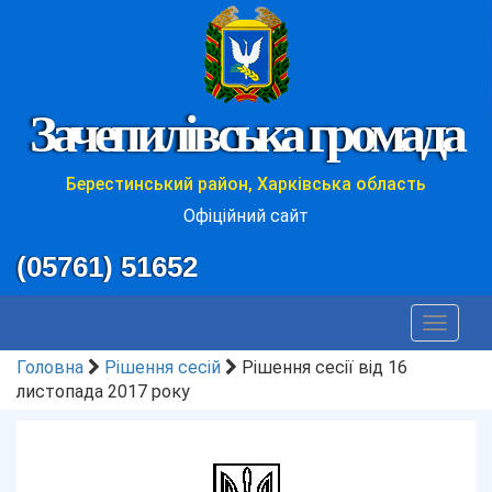
Зачепилівська громада
Берестинський район, Харківська область
Офіційний сайт
(05761) 51652
Toggle
navigat
Головна
Рішення сесій
Рішення сесії від 16
листопада 2017 року