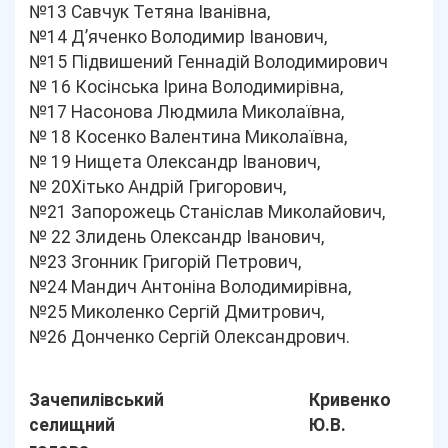
№13 Савчук Тетяна Іванівна,
№14 Д’яченко Володимир Іванович,
№15 Підвишений Геннадій Володимирович
№ 16 Косінська Ірина Володимирівна,
№17 Насонова Людмила Миколаївна,
№ 18 Косенко Валентина Миколаївна,
№ 19 Нищета Олександр Іванович,
№ 20Хітько Андрій Григорович,
№21 Запорожець Станіслав Миколайович,
№ 22 Злидень Олександр Іванович,
№23 Згонник Григорій Петрович,
№24 Мандич Антоніна Володимирівна,
№25 Миколенко Сергій Дмитрович,
№26 Донченко Сергій Олександрович.
Зачепилівський
Кривенко
селищний
Ю.В.