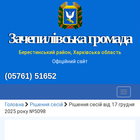
Зачепилівська громада
Берестинський район, Харківська область
Офіційний сайт
(05761) 51652
Toggle
navigat
Головна
Рішення сесій
Рішення сесій від 17 грудня
2025 року №5098