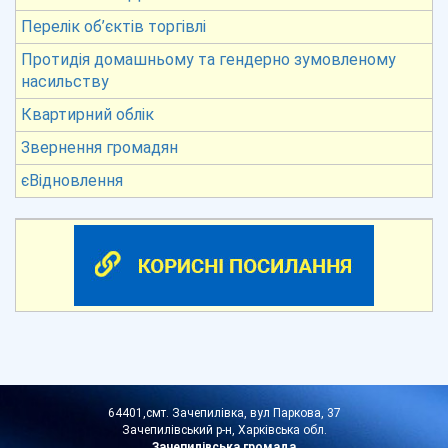
Перелік об’єктів торгівлі
Протидія домашньому та гендерно зумовленому
насильству
Квартирний облік
Звернення громадян
єВідновлення
64401,смт. Зачепилівка, вул Паркова, 37
Зачепилівський р-н, Харківська обл.
Зачепилівська громада