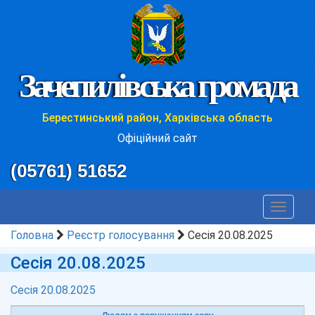
Зачепилівська громада
Берестинський район, Харківська область
Офіційний сайт
(05761) 51652
Toggle
navigat
Головна
Реєстр голосування
Сесія 20.08.2025
Сесія 20.08.2025
Сесія 20.08.2025