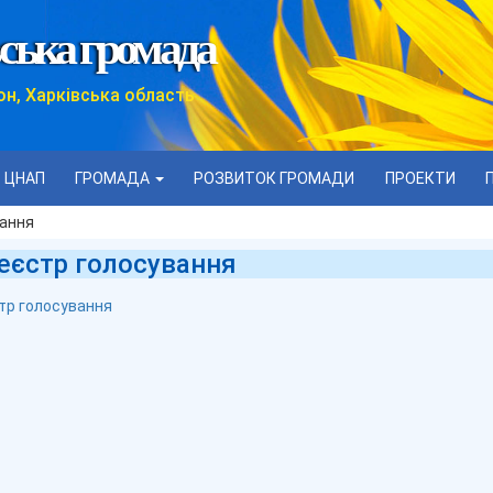
ська громада
он, Харківська область
ЦНАП
ГРОМАДА
РОЗВИТОК ГРОМАДИ
ПРОЕКТИ
вання
еєстр голосування
тр голосування