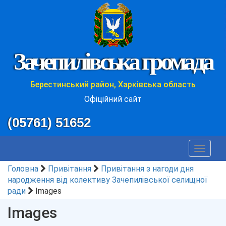
Зачепилівська громада
Берестинський район, Харківська область
Офіційний сайт
(05761) 51652
Toggle
navigat
Головна
Привітання
Привітання з нагоди дня
народження від колективу Зачепилівської селищної
ради
Images
Images