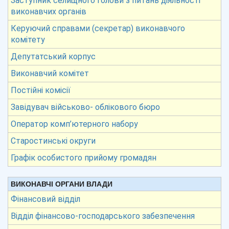
Заступник селищного голови з питань діяльності
виконавчих органів
Керуючий справами (секретар) виконавчого
комітету
Депутатський корпус
Виконавчий комітет
Постійні комісії
Завідувач військово- облікового бюро
Оператор комп’ютерного набору
Старостинські округи
Графік особистого прийому громадян
ВИКОНАВЧІ ОРГАНИ ВЛАДИ
Фінансовий відділ
Відділ фінансово-господарського забезпечення