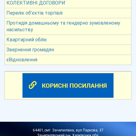
КОЛЕКТИВНІ ДОГОВОРИ
Перелік об’єктів торгівлі
Протидія домашньому та гендерно зумовленому
насильству
Квартирний облік
Звернення громадян
єВідновлення
64401,смт. Зачепилівка, вул Паркова, 37
Зачепилівський р-н, Харківська обл.