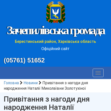
Зачепилівська громада
Берестинський район, Харківська область
Офіційний сайт
(05761) 51652
Toggle
navigat
Головна
Новини
Привітання з нагоди дня
народження Наталії Миколаївни Золотухіної
Привітання з нагоди дня
народження Наталії