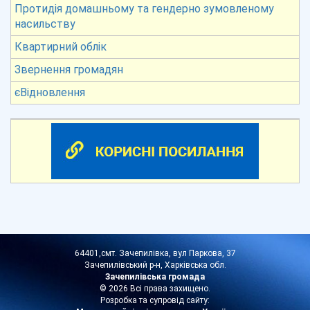
Протидія домашньому та гендерно зумовленому
насильству
Квартирний облік
Звернення громадян
єВідновлення
64401,смт. Зачепилівка, вул Паркова, 37
Зачепилівський р-н, Харківська обл.
Зачепилівська громада
© 2026 Всі права захищено.
Розробка та супровід сайту: