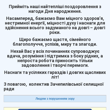
Прийміть наші найтепліші поздоровлення з
нагоди Дня народження.
Насамперед, бажаємо Вам міцного здоров’я,
нестримної енергії, міцності духу і наснаги для
здійснення всього задуманого на довгі – довгі
роки.
Щиро бажаємо щастя, сімейного
благополуччя, успіхів, миру та злагоди.
Нехай Вас у всіх починаннях супроводжує
вдача, розуміння і підтримка з боку рідних, а
непроста робота приносить тільки
задоволення і творчі перемоги.
Наснаги та усіляких гараздів і довгих щасливих
літ!
З повагою, колектив Зачепилівської селищної
ради
Людям з порушенням зору