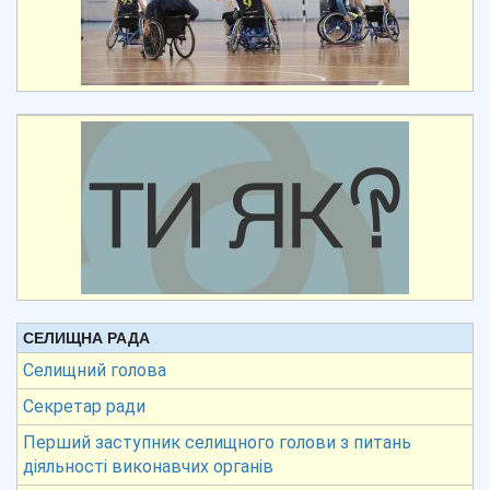
СЕЛИЩНА РАДА
Селищний голова
Секретар ради
Перший заступник селищного голови з питань
діяльності виконавчих органів