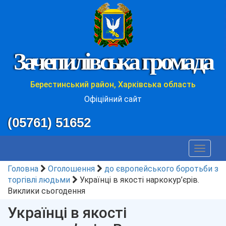
Зачепилівська громада
Берестинський район, Харківська область
Офіційний сайт
(05761) 51652
Toggle
navigat
Головна
Оголошення
до європейського боротьби з
торгівлі людьми
Українці в якості наркокур’єрів.
Виклики сьогодення
Українці в якості