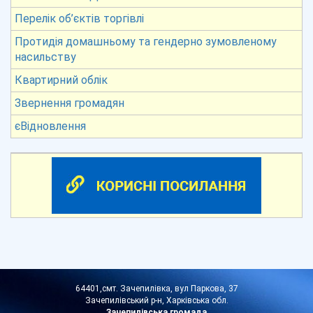
Перелік об’єктів торгівлі
Протидія домашньому та гендерно зумовленому
насильству
Квартирний облік
Звернення громадян
єВідновлення
64401,смт. Зачепилівка, вул Паркова, 37
Зачепилівський р-н, Харківська обл.
Зачепилівська громада