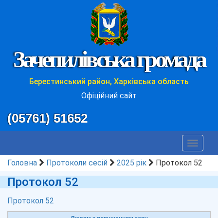
Зачепилівська громада
Берестинський район, Харківська область
Офіційний сайт
(05761) 51652
Toggle
navigat
Головна
Протоколи сесій
2025 рік
Протокол 52
Протокол 52
Протокол 52