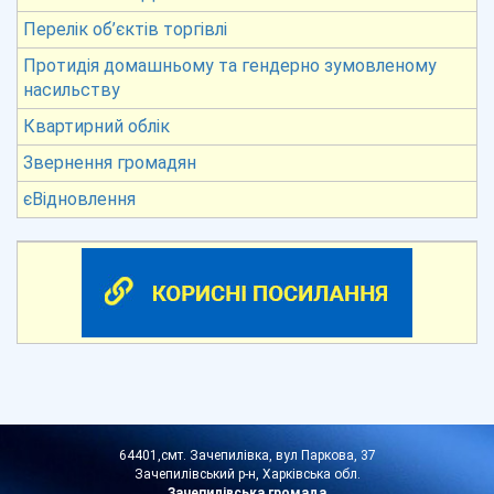
Перелік об’єктів торгівлі
Протидія домашньому та гендерно зумовленому
насильству
Квартирний облік
Звернення громадян
єВідновлення
64401,смт. Зачепилівка, вул Паркова, 37
Зачепилівський р-н, Харківська обл.
Зачепилівська громада