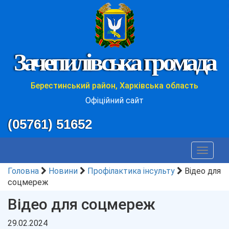
Зачепилівська громада
Берестинський район, Харківська область
Офіційний сайт
(05761) 51652
Toggle
navigat
Головна
Новини
Профілактика інсульту
Відео для
соцмереж
Відео для соцмереж
29.02.2024