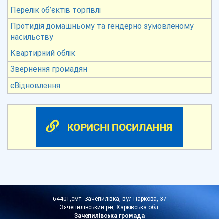
Перелік об’єктів торгівлі
Протидія домашньому та гендерно зумовленому
насильству
Квартирний облік
Звернення громадян
єВідновлення
64401,смт. Зачепилівка, вул Паркова, 37
Зачепилівський р-н, Харківська обл.
Зачепилівська громада