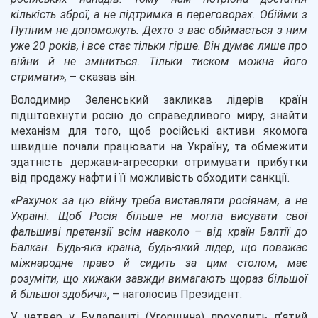
кількість зброї, а не підтримка в переговорах. Обійми з
Путіним не допоможуть. Дехто з вас обіймається з ним
уже 20 років, і все стає тільки гірше. Він думає лише про
війни й не зміниться. Тільки тиском можна його
стримати»,
– сказав він.
Володимир Зеленський закликав лідерів країн
підштовхнути росію до справедливого миру, знайти
механізм для того, щоб російські активи якомога
швидше почали працювати на Україну, та обмежити
здатність держави-агресорки отримувати прибутки
від продажу нафти і її можливість обходити санкції.
«Рахунок за цю війну треба виставляти росіянам, а не
Україні. Щоб Росія більше не могла висувати свої
фальшиві претензії всім навколо – від країн Балтії до
Балкан. Будь-яка країна, будь-який лідер, що поважає
міжнародне право й сидить за цим столом, має
розуміти, що хижаки завжди вимагають щораз більшої
й більшої здобичі»
, – наголосив Президент.
У четвер у Будапешті (Угорщина) проходить п’ятий