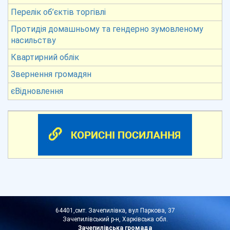
Перелік об’єктів торгівлі
Протидія домашньому та гендерно зумовленому
насильству
Квартирний облік
Звернення громадян
єВідновлення
64401,смт. Зачепилівка, вул Паркова, 37
Зачепилівський р-н, Харківська обл.
Зачепилівська громада