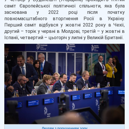
саміт Європейської політичної спільноти, яка була
заснована у 2022 році після початку
повномасштабного вторгнення Росії в Україну.
Перший саміт відбувся у жовтні 2022 року в Чехії,
другий – торік у червні в Молдові, третій – у жовтні в
Іспанії, четвертий – цьогоріч у липні у Великій Британії.
Людям з порушенням зору