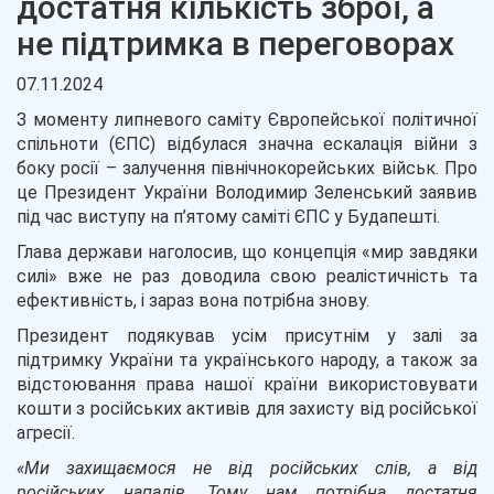
достатня кількість зброї, а
не підтримка в переговорах
07.11.2024
З моменту липневого саміту Європейської політичної
спільноти (ЄПС) відбулася значна ескалація війни з
боку росії – залучення північнокорейських військ. Про
це Президент України Володимир Зеленський заявив
під час виступу на п’ятому саміті ЄПС у Будапешті.
Глава держави наголосив, що концепція «мир завдяки
силі» вже не раз доводила свою реалістичність та
ефективність, і зараз вона потрібна знову.
Президент подякував усім присутнім у залі за
підтримку України та українського народу, а також за
відстоювання права нашої країни використовувати
кошти з російських активів для захисту від російської
агресії.
«Ми захищаємося не від російських слів, а від
російських нападів. Тому нам потрібна достатня